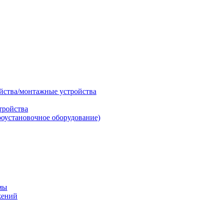
ойства/монтажные устройства
тройства
роустановочное оборудование)
мы
жений