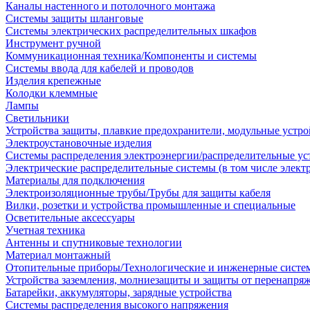
Каналы настенного и потолочного монтажа
Системы защиты шланговые
Системы электрических распределительных шкафов
Инструмент ручной
Коммуникационная техника/Компоненты и системы
Системы ввода для кабелей и проводов
Изделия крепежные
Колодки клеммные
Лампы
Светильники
Устройства защиты, плавкие предохранители, модульные устр
Электроустановочные изделия
Системы распределения электроэнергии/распределительные ус
Электрические распределительные системы (в том числе элект
Материалы для подключения
Электроизоляционные трубы/Трубы для защиты кабеля
Вилки, розетки и устройства промышленные и специальные
Осветительные аксессуары
Учетная техника
Антенны и спутниковые технологии
Материал монтажный
Отопительные приборы/Технологические и инженерные систе
Устройства заземления, молниезащиты и защиты от перенапря
Батарейки, аккумуляторы, зарядные устройства
Системы распределения высокого напряжения