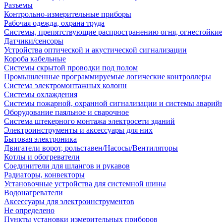
Разъемы
Контрольно-измерительные приборы
Рабочая одежда, охрана труда
Системы, препятствующие распространению огня, огнестойкие
Датчики/сенсоры
Устройства оптической и акустической сигнализации
Короба кабельные
Системы скрытой проводки под полом
Промышленные программируемые логические контроллеры
Система электромонтажных колонн
Системы охлаждения
Системы пожарной, охранной сигнализации и системы аварий
Оборудование паяльное и сварочное
Система штекерного монтажа электросети зданий
Электроинструменты и аксессуары для них
Бытовая электроника
Двигатели ворот, рольставен/Насосы/Вентиляторы
Котлы и обогреватели
Соединители для шлангов и рукавов
Радиаторы, конвекторы
Установочные устройства для системной шины
Водонагреватели
Аксессуары для электроинструментов
Не определено
Пункты установки измерительных приборов