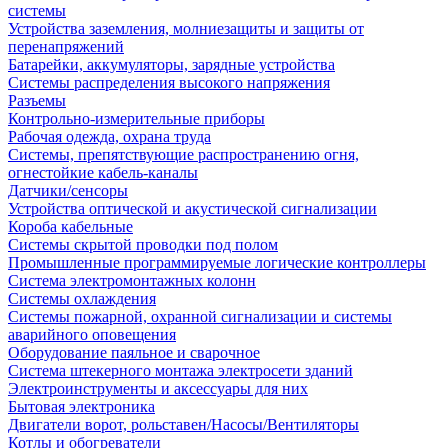
системы
Устройства заземления, молниезащиты и защиты от
перенапряжений
Батарейки, аккумуляторы, зарядные устройства
Системы распределения высокого напряжения
Разъемы
Контрольно-измерительные приборы
Рабочая одежда, охрана труда
Системы, препятствующие распространению огня,
огнестойкие кабель-каналы
Датчики/сенсоры
Устройства оптической и акустической сигнализации
Короба кабельные
Системы скрытой проводки под полом
Промышленные программируемые логические контроллеры
Система электромонтажных колонн
Системы охлаждения
Системы пожарной, охранной сигнализации и системы
аварийного оповещения
Оборудование паяльное и сварочное
Система штекерного монтажа электросети зданий
Электроинструменты и аксессуары для них
Бытовая электроника
Двигатели ворот, рольставен/Насосы/Вентиляторы
Котлы и обогреватели