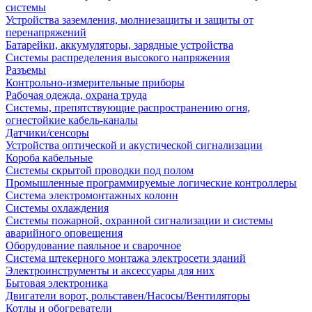
системы
Устройства заземления, молниезащиты и защиты от
перенапряжений
Батарейки, аккумуляторы, зарядные устройства
Системы распределения высокого напряжения
Разъемы
Контрольно-измерительные приборы
Рабочая одежда, охрана труда
Системы, препятствующие распространению огня,
огнестойкие кабель-каналы
Датчики/сенсоры
Устройства оптической и акустической сигнализации
Короба кабельные
Системы скрытой проводки под полом
Промышленные программируемые логические контроллеры
Система электромонтажных колонн
Системы охлаждения
Системы пожарной, охранной сигнализации и системы
аварийного оповещения
Оборудование паяльное и сварочное
Система штекерного монтажа электросети зданий
Электроинструменты и аксессуары для них
Бытовая электроника
Двигатели ворот, рольставен/Насосы/Вентиляторы
Котлы и обогреватели