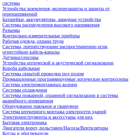
системы
Устройства заземления, молниезащиты и защиты от
перенапряжений
Батарейки, аккумуляторы, зарядные устройства
Системы распределения высокого напряжения
Разъемы
Контрольно-измерительные приборы
Рабочая одежда, охрана труда
Системы, препятствующие распространению огня,
огнестойкие кабель-каналы
Датчики/сенсоры
Устройства оптической и акустической сигнализации
Короба кабельные
Системы скрытой проводки под полом
Промышленные программируемые логические контроллеры
Система электромонтажных колонн
Системы охлаждения
Системы пожарной, охранной сигнализации и системы
аварийного оповещения
Оборудование паяльное и сварочное
Система штекерного монтажа электросети зданий
Электроинструменты и аксессуары для них
Бытовая электроника
Двигатели ворот, рольставен/Насосы/Вентиляторы
Котлы и обогреватели