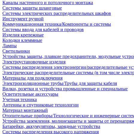
Каналы настенного и потолочного монтажа
Системы защиты шланговые
Системы электрических распределительных шкафов
Инструмент ручной
Коммуникационная техника/Компоненты и системы
Системы ввода для кабелей и проводов
Изделия крепежные
Колодки клеммные
Лампы
Светильники
Устройства защиты, плавкие предохранители, модульные устр
Электроустановочные изделия
Системы распределения электроэнергии/распределительные ус
Электрические распределительные системы (в том числе элект
Материалы для подключения
Электроизоляционные трубы/Трубы для защиты кабеля
Вилки, розетки и устройства промышленные и специальные
Осветительные аксессуары
Учетная техника
Антенны и спутниковые технологии
Материал монтажный
Отопительные приборы/Технологические и инженерные систе
Устройства заземления, молниезащиты и защиты от перенапря
Батарейки, аккумуляторы, зарядные устройства
Системы распределения высокого напряжения