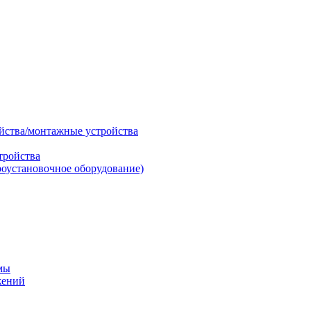
ойства/монтажные устройства
тройства
роустановочное оборудование)
мы
жений