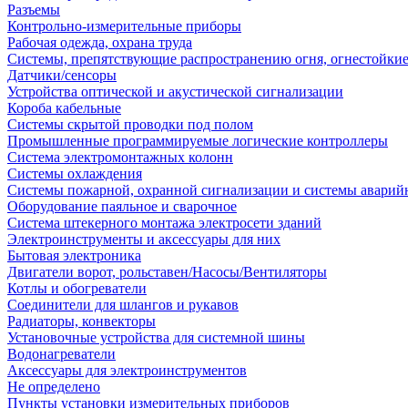
Разъемы
Контрольно-измерительные приборы
Рабочая одежда, охрана труда
Системы, препятствующие распространению огня, огнестойкие
Датчики/сенсоры
Устройства оптической и акустической сигнализации
Короба кабельные
Системы скрытой проводки под полом
Промышленные программируемые логические контроллеры
Система электромонтажных колонн
Системы охлаждения
Системы пожарной, охранной сигнализации и системы аварий
Оборудование паяльное и сварочное
Система штекерного монтажа электросети зданий
Электроинструменты и аксессуары для них
Бытовая электроника
Двигатели ворот, рольставен/Насосы/Вентиляторы
Котлы и обогреватели
Соединители для шлангов и рукавов
Радиаторы, конвекторы
Установочные устройства для системной шины
Водонагреватели
Аксессуары для электроинструментов
Не определено
Пункты установки измерительных приборов