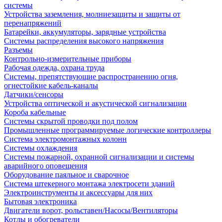
системы
Устройства заземления, молниезащиты и защиты от
перенапряжений
Батарейки, аккумуляторы, зарядные устройства
Системы распределения высокого напряжения
Разъемы
Контрольно-измерительные приборы
Рабочая одежда, охрана труда
Системы, препятствующие распространению огня,
огнестойкие кабель-каналы
Датчики/сенсоры
Устройства оптической и акустической сигнализации
Короба кабельные
Системы скрытой проводки под полом
Промышленные программируемые логические контроллеры
Система электромонтажных колонн
Системы охлаждения
Системы пожарной, охранной сигнализации и системы
аварийного оповещения
Оборудование паяльное и сварочное
Система штекерного монтажа электросети зданий
Электроинструменты и аксессуары для них
Бытовая электроника
Двигатели ворот, рольставен/Насосы/Вентиляторы
Котлы и обогреватели