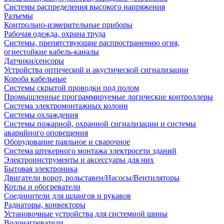
Системы распределения высокого напряжения
Разъемы
Контрольно-измерительные приборы
Рабочая одежда, охрана труда
Системы, препятствующие распространению огня,
огнестойкие кабель-каналы
Датчики/сенсоры
Устройства оптической и акустической сигнализации
Короба кабельные
Системы скрытой проводки под полом
Промышленные программируемые логические контроллеры
Система электромонтажных колонн
Системы охлаждения
Системы пожарной, охранной сигнализации и системы
аварийного оповещения
Оборудование паяльное и сварочное
Система штекерного монтажа электросети зданий
Электроинструменты и аксессуары для них
Бытовая электроника
Двигатели ворот, рольставен/Насосы/Вентиляторы
Котлы и обогреватели
Соединители для шлангов и рукавов
Радиаторы, конвекторы
Установочные устройства для системной шины
Водонагреватели