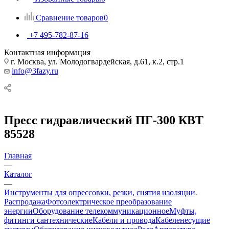
Сравнение товаров
0
+7 495-782-87-16
Контактная информация
г. Москва, ул. Молодогвардейская, д.61, к.2, стр.1
info@3fazy.ru
Пресс гидравлический ПГ-300 КВТ
85528
Главная
—
Каталог
—
Инструменты для опрессовки, резки, снятия изоляции
Распродажа
Фотоэлектрическое преобразование
энергии
Оборудование телекоммуникационное
Муфты,
фитинги сантехнические
Кабели и провода
Кабеленесущие