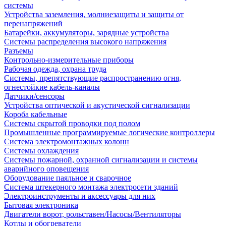
системы
Устройства заземления, молниезащиты и защиты от
перенапряжений
Батарейки, аккумуляторы, зарядные устройства
Системы распределения высокого напряжения
Разъемы
Контрольно-измерительные приборы
Рабочая одежда, охрана труда
Системы, препятствующие распространению огня,
огнестойкие кабель-каналы
Датчики/сенсоры
Устройства оптической и акустической сигнализации
Короба кабельные
Системы скрытой проводки под полом
Промышленные программируемые логические контроллеры
Система электромонтажных колонн
Системы охлаждения
Системы пожарной, охранной сигнализации и системы
аварийного оповещения
Оборудование паяльное и сварочное
Система штекерного монтажа электросети зданий
Электроинструменты и аксессуары для них
Бытовая электроника
Двигатели ворот, рольставен/Насосы/Вентиляторы
Котлы и обогреватели