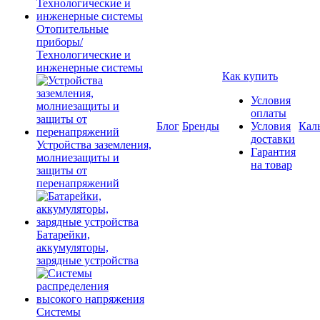
Отопительные
приборы/
Технологические и
инженерные системы
Как купить
Условия
оплаты
Блог
Бренды
Условия
Кал
доставки
Устройства заземления,
Гарантия
молниезащиты и
на товар
защиты от
перенапряжений
Батарейки,
аккумуляторы,
зарядные устройства
Системы