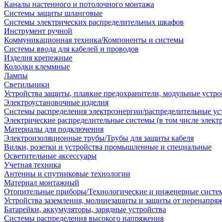
Каналы настенного и потолочного монтажа
Системы защиты шланговые
Системы электрических распределительных шкафов
Инструмент ручной
Коммуникационная техника/Компоненты и системы
Системы ввода для кабелей и проводов
Изделия крепежные
Колодки клеммные
Лампы
Светильники
Устройства защиты, плавкие предохранители, модульные устр
Электроустановочные изделия
Системы распределения электроэнергии/распределительные ус
Электрические распределительные системы (в том числе элект
Материалы для подключения
Электроизоляционные трубы/Трубы для защиты кабеля
Вилки, розетки и устройства промышленные и специальные
Осветительные аксессуары
Учетная техника
Антенны и спутниковые технологии
Материал монтажный
Отопительные приборы/Технологические и инженерные систе
Устройства заземления, молниезащиты и защиты от перенапря
Батарейки, аккумуляторы, зарядные устройства
Системы распределения высокого напряжения