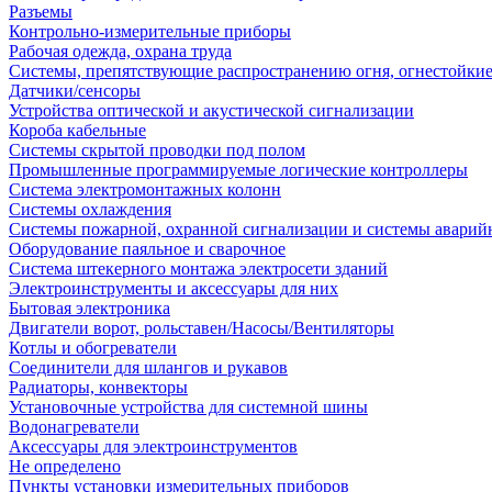
Разъемы
Контрольно-измерительные приборы
Рабочая одежда, охрана труда
Системы, препятствующие распространению огня, огнестойкие
Датчики/сенсоры
Устройства оптической и акустической сигнализации
Короба кабельные
Системы скрытой проводки под полом
Промышленные программируемые логические контроллеры
Система электромонтажных колонн
Системы охлаждения
Системы пожарной, охранной сигнализации и системы аварий
Оборудование паяльное и сварочное
Система штекерного монтажа электросети зданий
Электроинструменты и аксессуары для них
Бытовая электроника
Двигатели ворот, рольставен/Насосы/Вентиляторы
Котлы и обогреватели
Соединители для шлангов и рукавов
Радиаторы, конвекторы
Установочные устройства для системной шины
Водонагреватели
Аксессуары для электроинструментов
Не определено
Пункты установки измерительных приборов