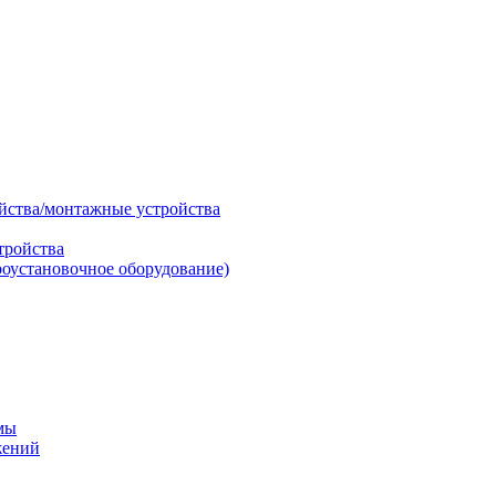
ойства/монтажные устройства
тройства
роустановочное оборудование)
мы
жений