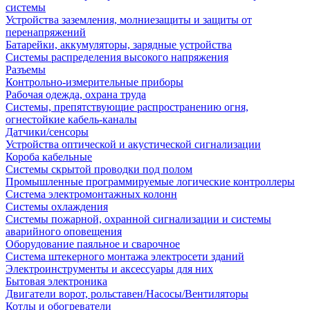
системы
Устройства заземления, молниезащиты и защиты от
перенапряжений
Батарейки, аккумуляторы, зарядные устройства
Системы распределения высокого напряжения
Разъемы
Контрольно-измерительные приборы
Рабочая одежда, охрана труда
Системы, препятствующие распространению огня,
огнестойкие кабель-каналы
Датчики/сенсоры
Устройства оптической и акустической сигнализации
Короба кабельные
Системы скрытой проводки под полом
Промышленные программируемые логические контроллеры
Система электромонтажных колонн
Системы охлаждения
Системы пожарной, охранной сигнализации и системы
аварийного оповещения
Оборудование паяльное и сварочное
Система штекерного монтажа электросети зданий
Электроинструменты и аксессуары для них
Бытовая электроника
Двигатели ворот, рольставен/Насосы/Вентиляторы
Котлы и обогреватели