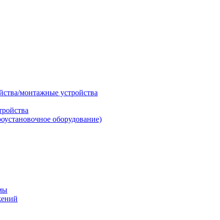
ойства/монтажные устройства
тройства
роустановочное оборудование)
мы
жений