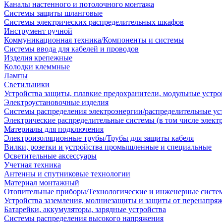
Каналы настенного и потолочного монтажа
Системы защиты шланговые
Системы электрических распределительных шкафов
Инструмент ручной
Коммуникационная техника/Компоненты и системы
Системы ввода для кабелей и проводов
Изделия крепежные
Колодки клеммные
Лампы
Светильники
Устройства защиты, плавкие предохранители, модульные устр
Электроустановочные изделия
Системы распределения электроэнергии/распределительные ус
Электрические распределительные системы (в том числе элект
Материалы для подключения
Электроизоляционные трубы/Трубы для защиты кабеля
Вилки, розетки и устройства промышленные и специальные
Осветительные аксессуары
Учетная техника
Антенны и спутниковые технологии
Материал монтажный
Отопительные приборы/Технологические и инженерные систе
Устройства заземления, молниезащиты и защиты от перенапря
Батарейки, аккумуляторы, зарядные устройства
Системы распределения высокого напряжения