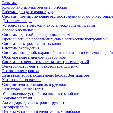
Разъемы
Контрольно-измерительные приборы
Рабочая одежда, охрана труда
Системы, препятствующие распространению огня, огнестойкие
Датчики/сенсоры
Устройства оптической и акустической сигнализации
Короба кабельные
Системы скрытой проводки под полом
Промышленные программируемые логические контроллеры
Система электромонтажных колонн
Системы охлаждения
Системы пожарной, охранной сигнализации и системы аварий
Оборудование паяльное и сварочное
Система штекерного монтажа электросети зданий
Электроинструменты и аксессуары для них
Бытовая электроника
Двигатели ворот, рольставен/Насосы/Вентиляторы
Котлы и обогреватели
Соединители для шлангов и рукавов
Радиаторы, конвекторы
Установочные устройства для системной шины
Водонагреватели
Аксессуары для электроинструментов
Не определено
Пункты установки измерительных приборов