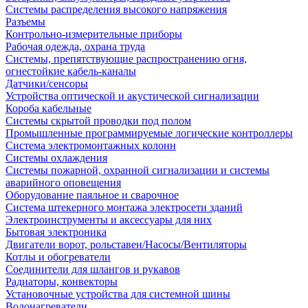
Системы распределения высокого напряжения
Разъемы
Контрольно-измерительные приборы
Рабочая одежда, охрана труда
Системы, препятствующие распространению огня,
огнестойкие кабель-каналы
Датчики/сенсоры
Устройства оптической и акустической сигнализации
Короба кабельные
Системы скрытой проводки под полом
Промышленные программируемые логические контроллеры
Система электромонтажных колонн
Системы охлаждения
Системы пожарной, охранной сигнализации и системы
аварийного оповещения
Оборудование паяльное и сварочное
Система штекерного монтажа электросети зданий
Электроинструменты и аксессуары для них
Бытовая электроника
Двигатели ворот, рольставен/Насосы/Вентиляторы
Котлы и обогреватели
Соединители для шлангов и рукавов
Радиаторы, конвекторы
Установочные устройства для системной шины
Водонагреватели