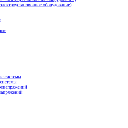
 электроустановочное оборудование)
ные
 системы
енапряжений