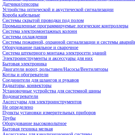
Датчики/сенсоры
Устройства оптической и акустической сигнализации
Короба кабельные
Системы скрытой проводки под полом
Промышленные программируемые логические контроллеры
Система электромонтажных колонн
Системы охлаждения
Системы пожарной, охранной сигнализации и системы аварий
Оборудование паяльное и сварочное
Система штекерного монтажа электросети зданий
Электроинструменты и аксессуары для них
Бытовая электроника
Двигатели ворот, рольставен/Насосы/Вентиляторы
Котлы и обогреватели
Соединители для шлангов и рукавов
Радиаторы, конвекторы
Установочные устройства для системной шины
Водонагреватели
Аксессуары для электроинструментов
Не определено
Пункты установки измерительных приборов
Трубы
Оборудование высоковольтное
Бытовая техника мелкая
Аксессуары для канализационной системы