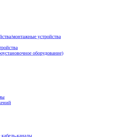
ойства/монтажные устройства
тройства
роустановочное оборудование)
мы
жений
 кабель-каналы