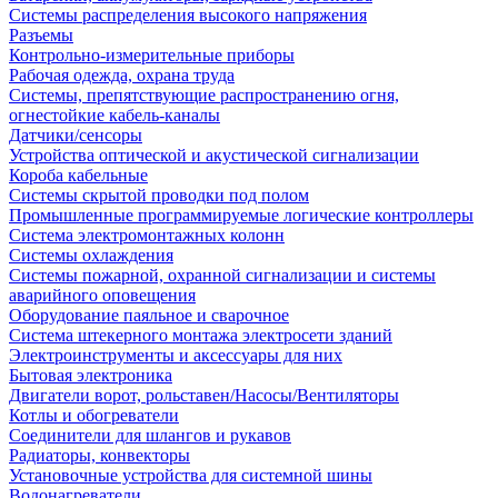
Системы распределения высокого напряжения
Разъемы
Контрольно-измерительные приборы
Рабочая одежда, охрана труда
Системы, препятствующие распространению огня,
огнестойкие кабель-каналы
Датчики/сенсоры
Устройства оптической и акустической сигнализации
Короба кабельные
Системы скрытой проводки под полом
Промышленные программируемые логические контроллеры
Система электромонтажных колонн
Системы охлаждения
Системы пожарной, охранной сигнализации и системы
аварийного оповещения
Оборудование паяльное и сварочное
Система штекерного монтажа электросети зданий
Электроинструменты и аксессуары для них
Бытовая электроника
Двигатели ворот, рольставен/Насосы/Вентиляторы
Котлы и обогреватели
Соединители для шлангов и рукавов
Радиаторы, конвекторы
Установочные устройства для системной шины
Водонагреватели