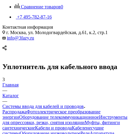
Сравнение товаров
0
+7 495-782-87-16
Контактная информация
г. Москва, ул. Молодогвардейская, д.61, к.2, стр.1
info@3fazy.ru
Уплотнитель для кабельного ввода
3
Главная
—
Каталог
—
Системы ввода для кабелей и проводов
Распродажа
Фотоэлектрическое преобразование
энергии
Оборудование телекоммуникационное
Инструменты
для опрессовки, резки, снятия изоляции
Муфты, фитинги
сантехнические
Кабели и провода
Кабеленесущие
системы
Оборудование низковольтное
Реле
Аппаратура