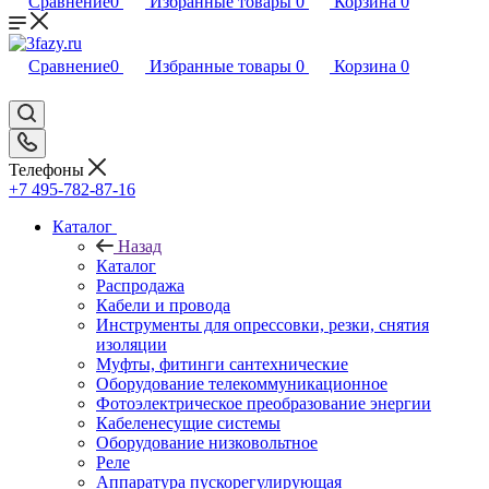
Сравнение
0
Избранные товары
0
Корзина
0
Сравнение
0
Избранные товары
0
Корзина
0
Телефоны
+7 495-782-87-16
Каталог
Назад
Каталог
Распродажа
Кабели и провода
Инструменты для опрессовки, резки, снятия
изоляции
Муфты, фитинги сантехнические
Оборудование телекоммуникационное
Фотоэлектрическое преобразование энергии
Кабеленесущие системы
Оборудование низковольтное
Реле
Аппаратура пускорегулирующая