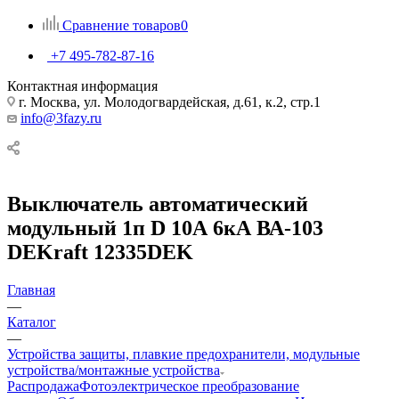
Сравнение товаров
0
+7 495-782-87-16
Контактная информация
г. Москва, ул. Молодогвардейская, д.61, к.2, стр.1
info@3fazy.ru
Выключатель автоматический
модульный 1п D 10А 6кА ВА-103
DEKraft 12335DEK
Главная
—
Каталог
—
Устройства защиты, плавкие предохранители, модульные
устройства/монтажные устройства
Распродажа
Фотоэлектрическое преобразование