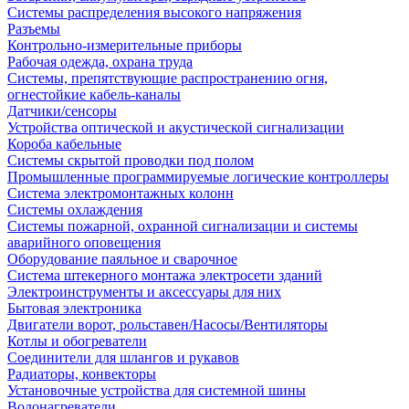
Системы распределения высокого напряжения
Разъемы
Контрольно-измерительные приборы
Рабочая одежда, охрана труда
Системы, препятствующие распространению огня,
огнестойкие кабель-каналы
Датчики/сенсоры
Устройства оптической и акустической сигнализации
Короба кабельные
Системы скрытой проводки под полом
Промышленные программируемые логические контроллеры
Система электромонтажных колонн
Системы охлаждения
Системы пожарной, охранной сигнализации и системы
аварийного оповещения
Оборудование паяльное и сварочное
Система штекерного монтажа электросети зданий
Электроинструменты и аксессуары для них
Бытовая электроника
Двигатели ворот, рольставен/Насосы/Вентиляторы
Котлы и обогреватели
Соединители для шлангов и рукавов
Радиаторы, конвекторы
Установочные устройства для системной шины
Водонагреватели