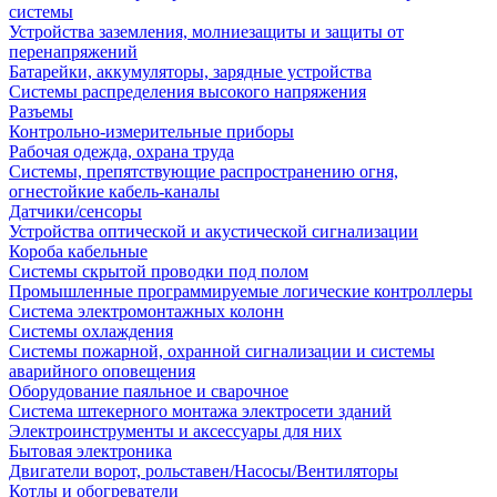
системы
Устройства заземления, молниезащиты и защиты от
перенапряжений
Батарейки, аккумуляторы, зарядные устройства
Системы распределения высокого напряжения
Разъемы
Контрольно-измерительные приборы
Рабочая одежда, охрана труда
Системы, препятствующие распространению огня,
огнестойкие кабель-каналы
Датчики/сенсоры
Устройства оптической и акустической сигнализации
Короба кабельные
Системы скрытой проводки под полом
Промышленные программируемые логические контроллеры
Система электромонтажных колонн
Системы охлаждения
Системы пожарной, охранной сигнализации и системы
аварийного оповещения
Оборудование паяльное и сварочное
Система штекерного монтажа электросети зданий
Электроинструменты и аксессуары для них
Бытовая электроника
Двигатели ворот, рольставен/Насосы/Вентиляторы
Котлы и обогреватели