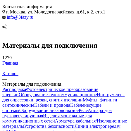
Контактная информация
г. Москва, ул. Молодогвардейская, д.61, к.2, стр.1
info@3fazy.ru
Материалы для подключения
1279
Главная
—
Каталог
—
Материалы для подключения
Распродажа
Фотоэлектрическое преобразование
энергии
Оборудование телекоммуникационное
Инструменты
для опрессовки, резки, снятия изоляции
Муфты, фитинги
сантехнические
Кабели и провода
Кабеленесущие
системы
Оборудование низковольтное
Реле
Аппаратура
пускорегулирующая
Изделия монтажные для
коммуникационных сетей
Арматура кабельная/Изоляционные
материалы
Устройства безопасности
Линии электропередач