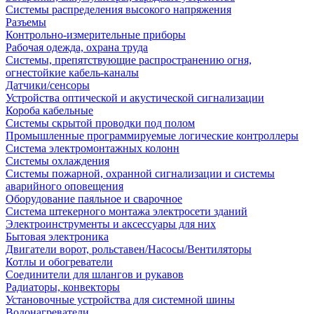
Системы распределения высокого напряжения
Разъемы
Контрольно-измерительные приборы
Рабочая одежда, охрана труда
Системы, препятствующие распространению огня,
огнестойкие кабель-каналы
Датчики/сенсоры
Устройства оптической и акустической сигнализации
Короба кабельные
Системы скрытой проводки под полом
Промышленные программируемые логические контроллеры
Система электромонтажных колонн
Системы охлаждения
Системы пожарной, охранной сигнализации и системы
аварийного оповещения
Оборудование паяльное и сварочное
Система штекерного монтажа электросети зданий
Электроинструменты и аксессуары для них
Бытовая электроника
Двигатели ворот, рольставен/Насосы/Вентиляторы
Котлы и обогреватели
Соединители для шлангов и рукавов
Радиаторы, конвекторы
Установочные устройства для системной шины
Водонагреватели