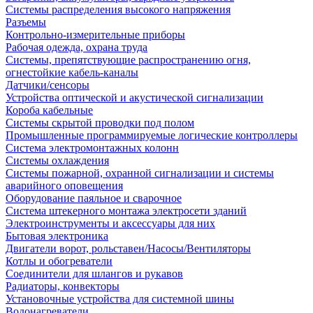
Системы распределения высокого напряжения
Разъемы
Контрольно-измерительные приборы
Рабочая одежда, охрана труда
Системы, препятствующие распространению огня,
огнестойкие кабель-каналы
Датчики/сенсоры
Устройства оптической и акустической сигнализации
Короба кабельные
Системы скрытой проводки под полом
Промышленные программируемые логические контроллеры
Система электромонтажных колонн
Системы охлаждения
Системы пожарной, охранной сигнализации и системы
аварийного оповещения
Оборудование паяльное и сварочное
Система штекерного монтажа электросети зданий
Электроинструменты и аксессуары для них
Бытовая электроника
Двигатели ворот, рольставен/Насосы/Вентиляторы
Котлы и обогреватели
Соединители для шлангов и рукавов
Радиаторы, конвекторы
Установочные устройства для системной шины
Водонагреватели