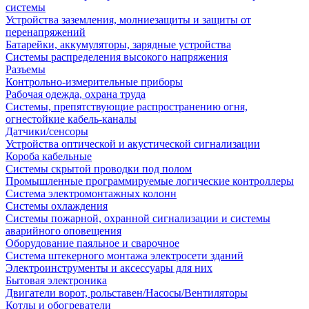
системы
Устройства заземления, молниезащиты и защиты от
перенапряжений
Батарейки, аккумуляторы, зарядные устройства
Системы распределения высокого напряжения
Разъемы
Контрольно-измерительные приборы
Рабочая одежда, охрана труда
Системы, препятствующие распространению огня,
огнестойкие кабель-каналы
Датчики/сенсоры
Устройства оптической и акустической сигнализации
Короба кабельные
Системы скрытой проводки под полом
Промышленные программируемые логические контроллеры
Система электромонтажных колонн
Системы охлаждения
Системы пожарной, охранной сигнализации и системы
аварийного оповещения
Оборудование паяльное и сварочное
Система штекерного монтажа электросети зданий
Электроинструменты и аксессуары для них
Бытовая электроника
Двигатели ворот, рольставен/Насосы/Вентиляторы
Котлы и обогреватели