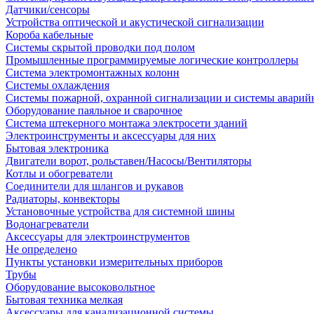
Датчики/сенсоры
Устройства оптической и акустической сигнализации
Короба кабельные
Системы скрытой проводки под полом
Промышленные программируемые логические контроллеры
Система электромонтажных колонн
Системы охлаждения
Системы пожарной, охранной сигнализации и системы аварий
Оборудование паяльное и сварочное
Система штекерного монтажа электросети зданий
Электроинструменты и аксессуары для них
Бытовая электроника
Двигатели ворот, рольставен/Насосы/Вентиляторы
Котлы и обогреватели
Соединители для шлангов и рукавов
Радиаторы, конвекторы
Установочные устройства для системной шины
Водонагреватели
Аксессуары для электроинструментов
Не определено
Пункты установки измерительных приборов
Трубы
Оборудование высоковольтное
Бытовая техника мелкая
Аксессуары для канализационной системы