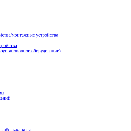
ойства/монтажные устройства
тройства
роустановочное оборудование)
мы
жений
 кабель-каналы