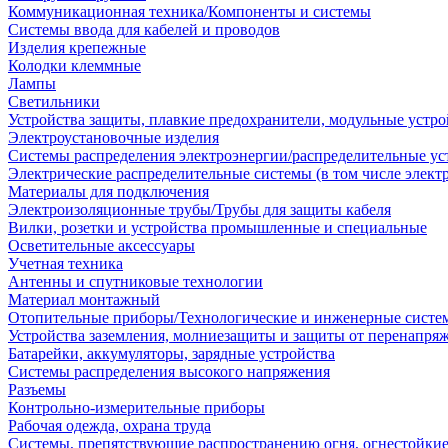
Коммуникационная техника/Компоненты и системы
Системы ввода для кабелей и проводов
Изделия крепежные
Колодки клеммные
Лампы
Светильники
Устройства защиты, плавкие предохранители, модульные устр
Электроустановочные изделия
Системы распределения электроэнергии/распределительные ус
Электрические распределительные системы (в том числе элект
Материалы для подключения
Электроизоляционные трубы/Трубы для защиты кабеля
Вилки, розетки и устройства промышленные и специальные
Осветительные аксессуары
Учетная техника
Антенны и спутниковые технологии
Материал монтажный
Отопительные приборы/Технологические и инженерные систе
Устройства заземления, молниезащиты и защиты от перенапря
Батарейки, аккумуляторы, зарядные устройства
Системы распределения высокого напряжения
Разъемы
Контрольно-измерительные приборы
Рабочая одежда, охрана труда
Системы, препятствующие распространению огня, огнестойкие