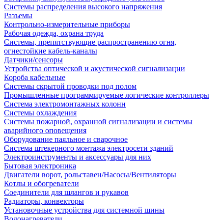
Системы распределения высокого напряжения
Разъемы
Контрольно-измерительные приборы
Рабочая одежда, охрана труда
Системы, препятствующие распространению огня,
огнестойкие кабель-каналы
Датчики/сенсоры
Устройства оптической и акустической сигнализации
Короба кабельные
Системы скрытой проводки под полом
Промышленные программируемые логические контроллеры
Система электромонтажных колонн
Системы охлаждения
Системы пожарной, охранной сигнализации и системы
аварийного оповещения
Оборудование паяльное и сварочное
Система штекерного монтажа электросети зданий
Электроинструменты и аксессуары для них
Бытовая электроника
Двигатели ворот, рольставен/Насосы/Вентиляторы
Котлы и обогреватели
Соединители для шлангов и рукавов
Радиаторы, конвекторы
Установочные устройства для системной шины
Водонагреватели