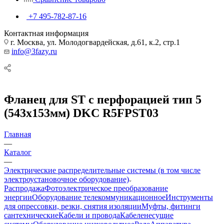
+7 495-782-87-16
Контактная информация
г. Москва, ул. Молодогвардейская, д.61, к.2, стр.1
info@3fazy.ru
Фланец для ST с перфорацией тип 5
(543х153мм) DKC R5FPST03
Главная
—
Каталог
—
Электрические распределительные системы (в том числе
электроустановочное оборудование)
Распродажа
Фотоэлектрическое преобразование
энергии
Оборудование телекоммуникационное
Инструменты
для опрессовки, резки, снятия изоляции
Муфты, фитинги
сантехнические
Кабели и провода
Кабеленесущие