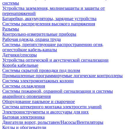
системы
Устройства заземления, молниезащиты и защиты от
перенапряжений
Батарейки, аккумуляторы, зарядные устройства
Системы распределения высокого напряжения
Разъемы
Контрольно-измерительные приборы
Рабочая одежда, охрана труда
Системы, препятствующие распространению огня,
огнестойкие кабель-каналы
Датчики/сенсоры
Устройства оптической и акустической сигнализации
Короба кабельные
Системы скрытой проводки под полом
Промышленные программируемые логические контроллеры
Система электромонтажных колонн
Системы охлаждения
Системы пожарной, охранной сигнализации и системы
аварийного оповещения
Оборудование паяльное и сварочное
Система штекерного монтажа электросети зданий
Электроинструменты и аксессуары для них
Бытовая электроника
Двигатели ворот, рольставен/Насосы/Вентиляторы
Котлы и обогреватели