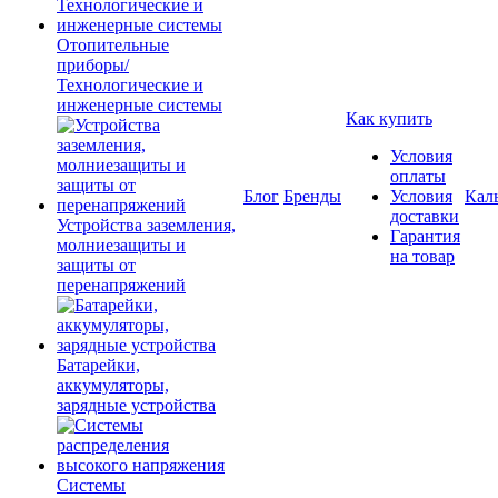
Отопительные
приборы/
Технологические и
инженерные системы
Как купить
Условия
оплаты
Блог
Бренды
Условия
Кал
доставки
Устройства заземления,
Гарантия
молниезащиты и
на товар
защиты от
перенапряжений
Батарейки,
аккумуляторы,
зарядные устройства
Системы