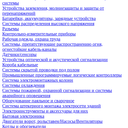
системы
Устройства заземления, молниезащиты и защиты от
перенапряжений
Батарейки, аккумуляторы, зарядные устройства
Системы распределения высокого напряжения
Разъемы
Контрольно-измерительные приборы
Рабочая одежда, охрана труда
Системы, препятствующие распространению огня,
огнестойкие кабель-каналы
Датчики/сенсоры
Устройства оптической и акустической сигнализации
Короба кабельные
Системы скрытой проводки под полом
Промышленные программируемые логические контроллеры
Система электромонтажных колонн
Системы охлаждения
Системы пожарной, охранной сигнализации и системы
аварийного оповещения
Оборудование паяльное и сварочное
Система штекерного монтажа электросети зданий
Электроинструменты и аксессуары для них
Бытовая электроника
Двигатели ворот, рольставен/Насосы/Вентиляторы
Котлы и обогреватели