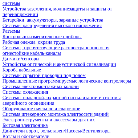
системы
Устройства заземления, молниезащиты и защиты от
перенапряжений
Батарейки, аккумуляторы, зарядные устройства
Системы распределения высокого напряжения
Разъемы
Контрольно-измерительные приборы
Рабочая одежда, охрана труда
Системы, препятствующие распространению огня,
огнестойкие кабель-каналы
Датчики/сенсоры
Устройства оптической и акустической сигнализации
Короба кабельные
Системы скрытой проводки под полом
Промышленные программируемые логические контроллеры
Система электромонтажных колонн
Системы охлаждения
Системы пожарной, охранной сигнализации и системы
аварийного оповещения
Оборудование паяльное и сварочное
Система штекерного монтажа электросети зданий
Электроинструменты и аксессуары для них
Бытовая электроника
Двигатели ворот, рольставен/Насосы/Вентиляторы
Котлы и обогреватели