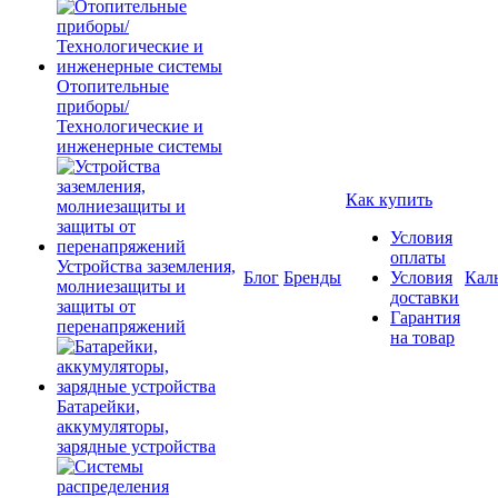
Отопительные
приборы/
Технологические и
инженерные системы
Как купить
Условия
оплаты
Устройства заземления,
Блог
Бренды
Условия
Кал
молниезащиты и
доставки
защиты от
Гарантия
перенапряжений
на товар
Батарейки,
аккумуляторы,
зарядные устройства