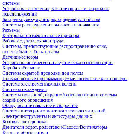
системы
Устройства заземления, молниезащиты и защиты от
перенапряжений
Батарейки, аккумуляторы, зарядные устройства
Системы распределения высокого напряжения
Разъемы
Контрольно-измерительные приборы
Рабочая одежда, охрана труда
Системы, препятствующие распространению огня,
огнестойкие кабель-каналы
Датчики/сенсоры
Устройства оптической и акустической сигнализации
Короба кабельные
Системы скрытой проводки под полом
Промышленные программируемые логические контроллеры
Система электромонтажных колонн
Системы охлаждения
Системы пожарной, охранной сигнализации и системы
аварийного оповещения
Оборудование паяльное и сварочное
Система штекерного монтажа электросети зданий
Электроинструменты и аксессуары для них
Бытовая электроника
Двигатели ворот, рольставен/Насосы/Вентиляторы
Котлы и обогреватели