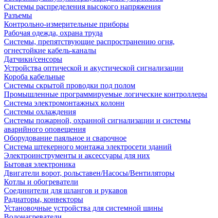
Системы распределения высокого напряжения
Разъемы
Контрольно-измерительные приборы
Рабочая одежда, охрана труда
Системы, препятствующие распространению огня,
огнестойкие кабель-каналы
Датчики/сенсоры
Устройства оптической и акустической сигнализации
Короба кабельные
Системы скрытой проводки под полом
Промышленные программируемые логические контроллеры
Система электромонтажных колонн
Системы охлаждения
Системы пожарной, охранной сигнализации и системы
аварийного оповещения
Оборудование паяльное и сварочное
Система штекерного монтажа электросети зданий
Электроинструменты и аксессуары для них
Бытовая электроника
Двигатели ворот, рольставен/Насосы/Вентиляторы
Котлы и обогреватели
Соединители для шлангов и рукавов
Радиаторы, конвекторы
Установочные устройства для системной шины
Водонагреватели