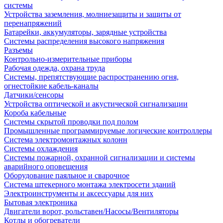
системы
Устройства заземления, молниезащиты и защиты от
перенапряжений
Батарейки, аккумуляторы, зарядные устройства
Системы распределения высокого напряжения
Разъемы
Контрольно-измерительные приборы
Рабочая одежда, охрана труда
Системы, препятствующие распространению огня,
огнестойкие кабель-каналы
Датчики/сенсоры
Устройства оптической и акустической сигнализации
Короба кабельные
Системы скрытой проводки под полом
Промышленные программируемые логические контроллеры
Система электромонтажных колонн
Системы охлаждения
Системы пожарной, охранной сигнализации и системы
аварийного оповещения
Оборудование паяльное и сварочное
Система штекерного монтажа электросети зданий
Электроинструменты и аксессуары для них
Бытовая электроника
Двигатели ворот, рольставен/Насосы/Вентиляторы
Котлы и обогреватели