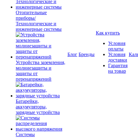
Отопительные
приборы/
Технологические и
инженерные системы
Как купить
Условия
оплаты
Блог
Бренды
Условия
Кал
доставки
Устройства заземления,
Гарантия
молниезащиты и
на товар
защиты от
перенапряжений
Батарейки,
аккумуляторы,
зарядные устройства
Системы