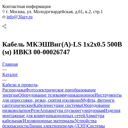
Контактная информация
г. Москва, ул. Молодогвардейская, д.61, к.2, стр.1
info@3fazy.ru
Кабель МКЭШВнг(А)-LS 1х2х0.5 500В
(м) ИВКЗ 00-00026747
Главная
—
Каталог
—
Кабели и провода
Распродажа
Фотоэлектрическое преобразование
энергии
Оборудование телекоммуникационное
Инструменты
для опрессовки, резки, снятия изоляции
Муфты, фитинги
сантехнические
Кабеленесущие системы
Оборудование
низковольтное
Реле
Аппаратура пускорегулирующая
Изделия
монтажные для коммуникационных сетей
Арматура
кабельная/Изоляционные материалы
Устройства
безопасности
Линии электропередач (ЛЭП)
Системы