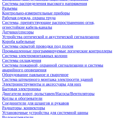
Системы распределения высокого напряжения
Разъемы
Контрольно-измерительные приборы
Рабочая одежда, охрана труда
Системы, препятствующие распространению огня,
огнестойкие кабель-каналы
Датчики/сенсоры
Устройства оптической и акустической сигнализации
Короба кабельные
Системы скрытой проводки под полом
Промышленные программируемые логические контроллеры
Система электромонтажных колонн
Системы охлаждения
Системы пожарной, охранной сигнализации и системы
аварийного оповещения
Оборудование паяльное и сварочное
Система штекерного монтажа электросети зданий
Электроинструменты и аксессуары для них
Бытовая электроника
Двигатели ворот, рольставен/Насосы/Вентиляторы
Котлы и обогреватели
Соединители для шлангов и рукавов
Радиаторы, конвекторы
Установочные устройства для системной шины
Водонагреватели