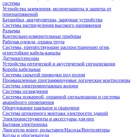
системы
Устройства заземления, молниезащиты и защиты от
перенапряжений
Батарейки, аккумуляторы, зарядные устройства
Системы распределения высокого напряжения
Разъемы
Контрольно-измерительные приборы
Рабочая одежда, охрана труда
Системы, препятствующие распространению огня,
огнестойкие кабель-каналы
Датчики/сенсоры
Устройства оптической и акустической сигнализации
Короба кабельные
Системы скрытой проводки под полом
Промышленные программируемые логические контроллеры
Система электромонтажных колонн
Системы охлаждения
Системы пожарной, охранной сигнализации и системы
аварийного оповещения
Оборудование паяльное и сварочное
Система штекерного монтажа электросети зданий
Электроинструменты и аксессуары для них
Бытовая электроника
Двигатели ворот, рольставен/Насосы/Вентиляторы
Котлы и обогреватели