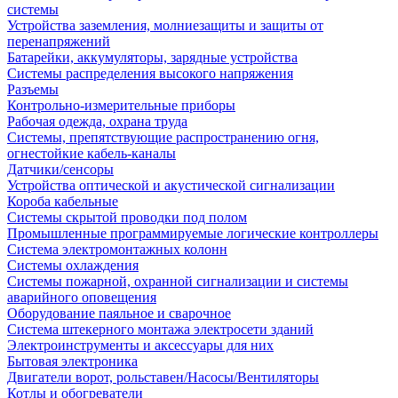
системы
Устройства заземления, молниезащиты и защиты от
перенапряжений
Батарейки, аккумуляторы, зарядные устройства
Системы распределения высокого напряжения
Разъемы
Контрольно-измерительные приборы
Рабочая одежда, охрана труда
Системы, препятствующие распространению огня,
огнестойкие кабель-каналы
Датчики/сенсоры
Устройства оптической и акустической сигнализации
Короба кабельные
Системы скрытой проводки под полом
Промышленные программируемые логические контроллеры
Система электромонтажных колонн
Системы охлаждения
Системы пожарной, охранной сигнализации и системы
аварийного оповещения
Оборудование паяльное и сварочное
Система штекерного монтажа электросети зданий
Электроинструменты и аксессуары для них
Бытовая электроника
Двигатели ворот, рольставен/Насосы/Вентиляторы
Котлы и обогреватели