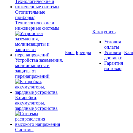
Отопительные
приборы/
Технологические и
инженерные системы
Как купить
Условия
оплаты
Блог
Бренды
Условия
Кал
доставки
Устройства заземления,
Гарантия
молниезащиты и
на товар
защиты от
перенапряжений
Батарейки,
аккумуляторы,
зарядные устройства
Системы