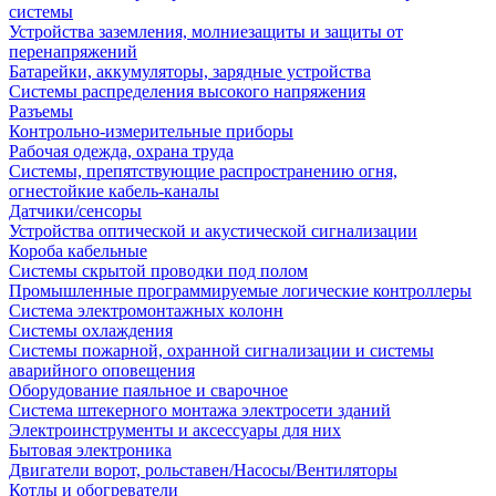
системы
Устройства заземления, молниезащиты и защиты от
перенапряжений
Батарейки, аккумуляторы, зарядные устройства
Системы распределения высокого напряжения
Разъемы
Контрольно-измерительные приборы
Рабочая одежда, охрана труда
Системы, препятствующие распространению огня,
огнестойкие кабель-каналы
Датчики/сенсоры
Устройства оптической и акустической сигнализации
Короба кабельные
Системы скрытой проводки под полом
Промышленные программируемые логические контроллеры
Система электромонтажных колонн
Системы охлаждения
Системы пожарной, охранной сигнализации и системы
аварийного оповещения
Оборудование паяльное и сварочное
Система штекерного монтажа электросети зданий
Электроинструменты и аксессуары для них
Бытовая электроника
Двигатели ворот, рольставен/Насосы/Вентиляторы
Котлы и обогреватели