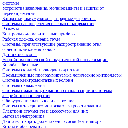
системы
Устройства заземления, молниезащиты и защиты от
перенапряжений
Батарейки, аккумуляторы, зарядные устройства
Системы распределения высокого напряжения
Разъемы
Контрольно-измерительные приборы
Рабочая одежда, охрана труда
Системы, препятствующие распространению огня,
огнестойкие кабель-каналы
Датчики/сенсоры
Устройства оптической и акустической сигнализации
Короба кабельные
Системы скрытой проводки под полом
Промышленные программируемые логические контроллеры
Система электромонтажных колонн
Системы охлаждения
Системы пожарной, охранной сигнализации и системы
аварийного оповещения
Оборудование паяльное и сварочное
Система штекерного монтажа электросети зданий
Электроинструменты и аксессуары для них
Бытовая электроника
Двигатели ворот, рольставен/Насосы/Вентиляторы
Котлы и обогреватели