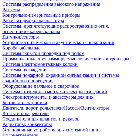
Системы распределения высокого напряжения
Разъемы
Контрольно-измерительные приборы
Рабочая одежда, охрана труда
Системы, препятствующие распространению огня,
огнестойкие кабель-каналы
Датчики/сенсоры
Устройства оптической и акустической сигнализации
Короба кабельные
Системы скрытой проводки под полом
Промышленные программируемые логические контроллеры
Система электромонтажных колонн
Системы охлаждения
Системы пожарной, охранной сигнализации и системы
аварийного оповещения
Оборудование паяльное и сварочное
Система штекерного монтажа электросети зданий
Электроинструменты и аксессуары для них
Бытовая электроника
Двигатели ворот, рольставен/Насосы/Вентиляторы
Котлы и обогреватели
Соединители для шлангов и рукавов
Радиаторы, конвекторы
Установочные устройства для системной шины
Водонагреватели