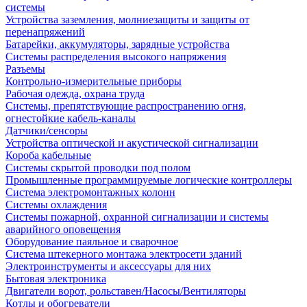
системы
Устройства заземления, молниезащиты и защиты от
перенапряжений
Батарейки, аккумуляторы, зарядные устройства
Системы распределения высокого напряжения
Разъемы
Контрольно-измерительные приборы
Рабочая одежда, охрана труда
Системы, препятствующие распространению огня,
огнестойкие кабель-каналы
Датчики/сенсоры
Устройства оптической и акустической сигнализации
Короба кабельные
Системы скрытой проводки под полом
Промышленные программируемые логические контроллеры
Система электромонтажных колонн
Системы охлаждения
Системы пожарной, охранной сигнализации и системы
аварийного оповещения
Оборудование паяльное и сварочное
Система штекерного монтажа электросети зданий
Электроинструменты и аксессуары для них
Бытовая электроника
Двигатели ворот, рольставен/Насосы/Вентиляторы
Котлы и обогреватели