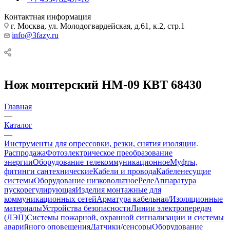
Контактная информация
г. Москва, ул. Молодогвардейская, д.61, к.2, стр.1
info@3fazy.ru
Нож монтерский НМ-09 КВТ 68430
Главная
—
Каталог
—
Инструменты для опрессовки, резки, снятия изоляции
Распродажа
Фотоэлектрическое преобразование
энергии
Оборудование телекоммуникационное
Муфты,
фитинги сантехнические
Кабели и провода
Кабеленесущие
системы
Оборудование низковольтное
Реле
Аппаратура
пускорегулирующая
Изделия монтажные для
коммуникационных сетей
Арматура кабельная/Изоляционные
материалы
Устройства безопасности
Линии электропередач
(ЛЭП)
Системы пожарной, охранной сигнализации и системы
аварийного оповещения
Датчики/сенсоры
Оборудование