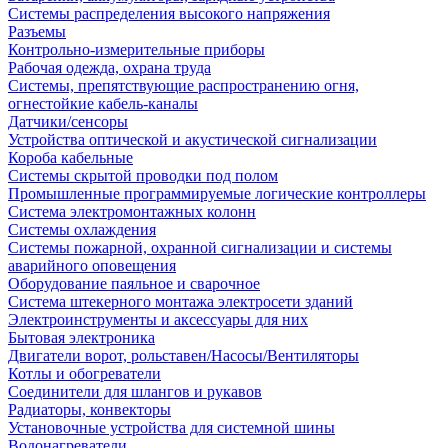
Системы распределения высокого напряжения
Разъемы
Контрольно-измерительные приборы
Рабочая одежда, охрана труда
Системы, препятствующие распространению огня,
огнестойкие кабель-каналы
Датчики/сенсоры
Устройства оптической и акустической сигнализации
Короба кабельные
Системы скрытой проводки под полом
Промышленные программируемые логические контроллеры
Система электромонтажных колонн
Системы охлаждения
Системы пожарной, охранной сигнализации и системы
аварийного оповещения
Оборудование паяльное и сварочное
Система штекерного монтажа электросети зданий
Электроинструменты и аксессуары для них
Бытовая электроника
Двигатели ворот, рольставен/Насосы/Вентиляторы
Котлы и обогреватели
Соединители для шлангов и рукавов
Радиаторы, конвекторы
Установочные устройства для системной шины
Водонагреватели