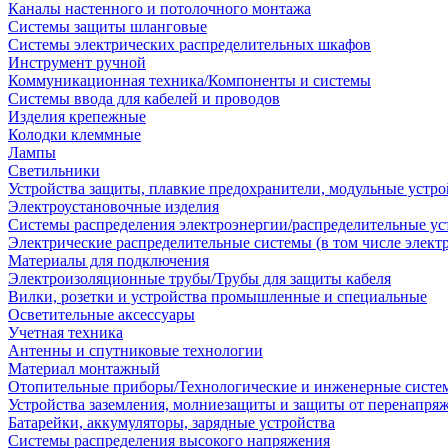
Каналы настенного и потолочного монтажа
Системы защиты шланговые
Системы электрических распределительных шкафов
Инструмент ручной
Коммуникационная техника/Компоненты и системы
Системы ввода для кабелей и проводов
Изделия крепежные
Колодки клеммные
Лампы
Светильники
Устройства защиты, плавкие предохранители, модульные устр
Электроустановочные изделия
Системы распределения электроэнергии/распределительные ус
Электрические распределительные системы (в том числе элект
Материалы для подключения
Электроизоляционные трубы/Трубы для защиты кабеля
Вилки, розетки и устройства промышленные и специальные
Осветительные аксессуары
Учетная техника
Антенны и спутниковые технологии
Материал монтажный
Отопительные приборы/Технологические и инженерные систе
Устройства заземления, молниезащиты и защиты от перенапря
Батарейки, аккумуляторы, зарядные устройства
Системы распределения высокого напряжения