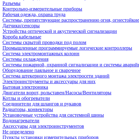
Разъемы
Контрольно-измерительные приборы
Рабочая одежда, охрана труда
Системы, препятствующие распространению огня, огнестойкие
Датчики/сенсоры
Устройства оптической и акустической сигнализации
Короба кабельные
Системы скрытой проводки под полом
Промышленные программируемые логические контроллеры
Система электромонтажных колонн
Системы охлаждения
Системы пожарной, охранной сигнализации и системы аварий
Оборудование паяльное и сварочное
Система штекерного монтажа электросети зданий
Электроинструменты и аксессуары для них
Бытовая электроника
Двигатели ворот, рольставен/Насосы/Вентиляторы
Котлы и обогреватели
Соединители для шлангов и рукавов
Радиаторы, конвекторы
Установочные устройства для системной шины
Водонагреватели
Аксессуары для электроинструментов
Не определено
Пункты установки измерительных приборов