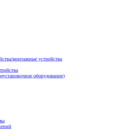
ойства/монтажные устройства
тройства
роустановочное оборудование)
мы
жений