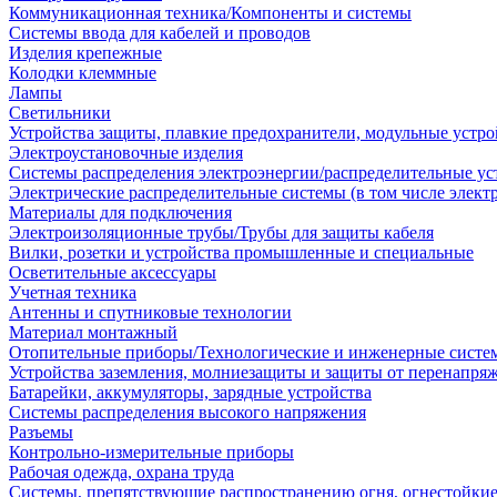
Коммуникационная техника/Компоненты и системы
Системы ввода для кабелей и проводов
Изделия крепежные
Колодки клеммные
Лампы
Светильники
Устройства защиты, плавкие предохранители, модульные устр
Электроустановочные изделия
Системы распределения электроэнергии/распределительные ус
Электрические распределительные системы (в том числе элект
Материалы для подключения
Электроизоляционные трубы/Трубы для защиты кабеля
Вилки, розетки и устройства промышленные и специальные
Осветительные аксессуары
Учетная техника
Антенны и спутниковые технологии
Материал монтажный
Отопительные приборы/Технологические и инженерные систе
Устройства заземления, молниезащиты и защиты от перенапря
Батарейки, аккумуляторы, зарядные устройства
Системы распределения высокого напряжения
Разъемы
Контрольно-измерительные приборы
Рабочая одежда, охрана труда
Системы, препятствующие распространению огня, огнестойкие