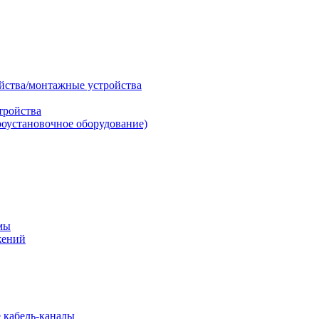
ойства/монтажные устройства
тройства
роустановочное оборудование)
мы
жений
 кабель-каналы