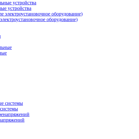
ные устройства
 электроустановочное оборудование)
ные
 системы
енапряжений