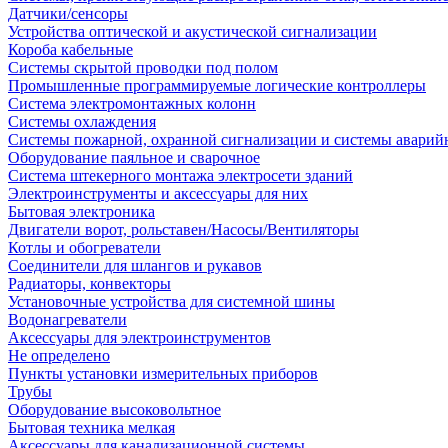
Датчики/сенсоры
Устройства оптической и акустической сигнализации
Короба кабельные
Системы скрытой проводки под полом
Промышленные программируемые логические контроллеры
Система электромонтажных колонн
Системы охлаждения
Системы пожарной, охранной сигнализации и системы аварий
Оборудование паяльное и сварочное
Система штекерного монтажа электросети зданий
Электроинструменты и аксессуары для них
Бытовая электроника
Двигатели ворот, рольставен/Насосы/Вентиляторы
Котлы и обогреватели
Соединители для шлангов и рукавов
Радиаторы, конвекторы
Установочные устройства для системной шины
Водонагреватели
Аксессуары для электроинструментов
Не определено
Пункты установки измерительных приборов
Трубы
Оборудование высоковольтное
Бытовая техника мелкая
Аксессуары для канализационной системы