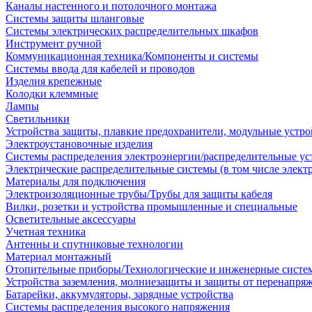
Каналы настенного и потолочного монтажа
Системы защиты шланговые
Системы электрических распределительных шкафов
Инструмент ручной
Коммуникационная техника/Компоненты и системы
Системы ввода для кабелей и проводов
Изделия крепежные
Колодки клеммные
Лампы
Светильники
Устройства защиты, плавкие предохранители, модульные устр
Электроустановочные изделия
Системы распределения электроэнергии/распределительные ус
Электрические распределительные системы (в том числе элект
Материалы для подключения
Электроизоляционные трубы/Трубы для защиты кабеля
Вилки, розетки и устройства промышленные и специальные
Осветительные аксессуары
Учетная техника
Антенны и спутниковые технологии
Материал монтажный
Отопительные приборы/Технологические и инженерные систе
Устройства заземления, молниезащиты и защиты от перенапря
Батарейки, аккумуляторы, зарядные устройства
Системы распределения высокого напряжения