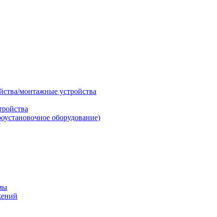
ойства/монтажные устройства
тройства
роустановочное оборудование)
мы
жений