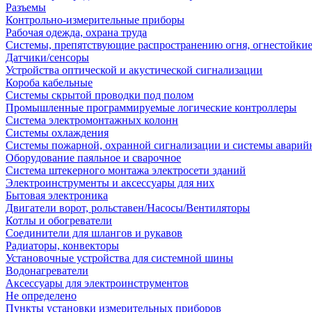
Разъемы
Контрольно-измерительные приборы
Рабочая одежда, охрана труда
Системы, препятствующие распространению огня, огнестойкие
Датчики/сенсоры
Устройства оптической и акустической сигнализации
Короба кабельные
Системы скрытой проводки под полом
Промышленные программируемые логические контроллеры
Система электромонтажных колонн
Системы охлаждения
Системы пожарной, охранной сигнализации и системы аварий
Оборудование паяльное и сварочное
Система штекерного монтажа электросети зданий
Электроинструменты и аксессуары для них
Бытовая электроника
Двигатели ворот, рольставен/Насосы/Вентиляторы
Котлы и обогреватели
Соединители для шлангов и рукавов
Радиаторы, конвекторы
Установочные устройства для системной шины
Водонагреватели
Аксессуары для электроинструментов
Не определено
Пункты установки измерительных приборов