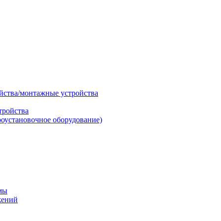
ойства/монтажные устройства
тройства
роустановочное оборудование)
мы
жений