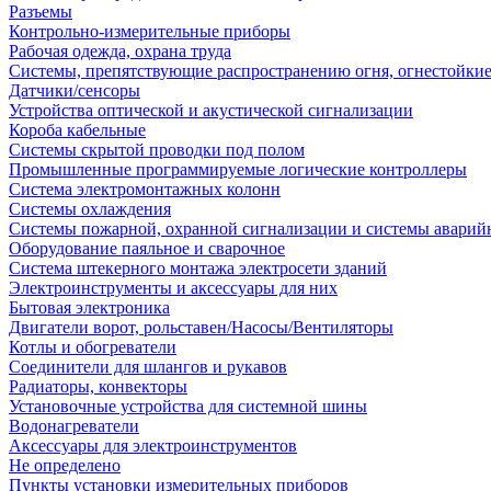
Разъемы
Контрольно-измерительные приборы
Рабочая одежда, охрана труда
Системы, препятствующие распространению огня, огнестойкие
Датчики/сенсоры
Устройства оптической и акустической сигнализации
Короба кабельные
Системы скрытой проводки под полом
Промышленные программируемые логические контроллеры
Система электромонтажных колонн
Системы охлаждения
Системы пожарной, охранной сигнализации и системы аварий
Оборудование паяльное и сварочное
Система штекерного монтажа электросети зданий
Электроинструменты и аксессуары для них
Бытовая электроника
Двигатели ворот, рольставен/Насосы/Вентиляторы
Котлы и обогреватели
Соединители для шлангов и рукавов
Радиаторы, конвекторы
Установочные устройства для системной шины
Водонагреватели
Аксессуары для электроинструментов
Не определено
Пункты установки измерительных приборов