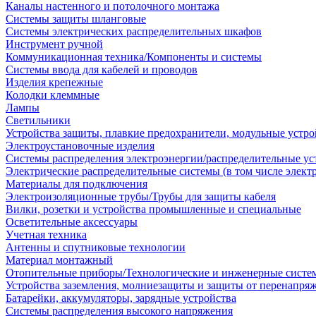
Каналы настенного и потолочного монтажа
Системы защиты шланговые
Системы электрических распределительных шкафов
Инструмент ручной
Коммуникационная техника/Компоненты и системы
Системы ввода для кабелей и проводов
Изделия крепежные
Колодки клеммные
Лампы
Светильники
Устройства защиты, плавкие предохранители, модульные устр
Электроустановочные изделия
Системы распределения электроэнергии/распределительные ус
Электрические распределительные системы (в том числе элект
Материалы для подключения
Электроизоляционные трубы/Трубы для защиты кабеля
Вилки, розетки и устройства промышленные и специальные
Осветительные аксессуары
Учетная техника
Антенны и спутниковые технологии
Материал монтажный
Отопительные приборы/Технологические и инженерные систе
Устройства заземления, молниезащиты и защиты от перенапря
Батарейки, аккумуляторы, зарядные устройства
Системы распределения высокого напряжения