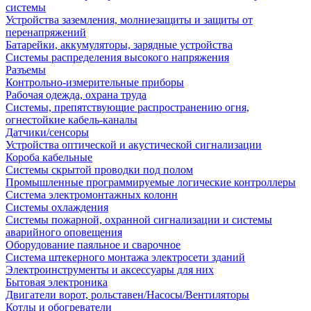
системы
Устройства заземления, молниезащиты и защиты от
перенапряжений
Батарейки, аккумуляторы, зарядные устройства
Системы распределения высокого напряжения
Разъемы
Контрольно-измерительные приборы
Рабочая одежда, охрана труда
Системы, препятствующие распространению огня,
огнестойкие кабель-каналы
Датчики/сенсоры
Устройства оптической и акустической сигнализации
Короба кабельные
Системы скрытой проводки под полом
Промышленные программируемые логические контроллеры
Система электромонтажных колонн
Системы охлаждения
Системы пожарной, охранной сигнализации и системы
аварийного оповещения
Оборудование паяльное и сварочное
Система штекерного монтажа электросети зданий
Электроинструменты и аксессуары для них
Бытовая электроника
Двигатели ворот, рольставен/Насосы/Вентиляторы
Котлы и обогреватели