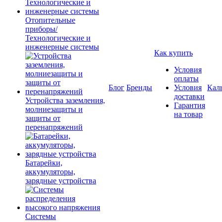
Отопительные
приборы/
Технологические и
инженерные системы
Как купить
Условия
оплаты
Блог
Бренды
Условия
Кал
доставки
Устройства заземления,
Гарантия
молниезащиты и
на товар
защиты от
перенапряжений
Батарейки,
аккумуляторы,
зарядные устройства
Системы