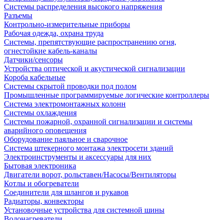
Системы распределения высокого напряжения
Разъемы
Контрольно-измерительные приборы
Рабочая одежда, охрана труда
Системы, препятствующие распространению огня,
огнестойкие кабель-каналы
Датчики/сенсоры
Устройства оптической и акустической сигнализации
Короба кабельные
Системы скрытой проводки под полом
Промышленные программируемые логические контроллеры
Система электромонтажных колонн
Системы охлаждения
Системы пожарной, охранной сигнализации и системы
аварийного оповещения
Оборудование паяльное и сварочное
Система штекерного монтажа электросети зданий
Электроинструменты и аксессуары для них
Бытовая электроника
Двигатели ворот, рольставен/Насосы/Вентиляторы
Котлы и обогреватели
Соединители для шлангов и рукавов
Радиаторы, конвекторы
Установочные устройства для системной шины
Водонагреватели