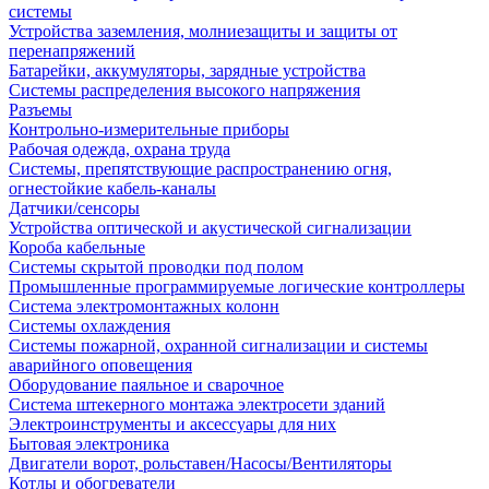
системы
Устройства заземления, молниезащиты и защиты от
перенапряжений
Батарейки, аккумуляторы, зарядные устройства
Системы распределения высокого напряжения
Разъемы
Контрольно-измерительные приборы
Рабочая одежда, охрана труда
Системы, препятствующие распространению огня,
огнестойкие кабель-каналы
Датчики/сенсоры
Устройства оптической и акустической сигнализации
Короба кабельные
Системы скрытой проводки под полом
Промышленные программируемые логические контроллеры
Система электромонтажных колонн
Системы охлаждения
Системы пожарной, охранной сигнализации и системы
аварийного оповещения
Оборудование паяльное и сварочное
Система штекерного монтажа электросети зданий
Электроинструменты и аксессуары для них
Бытовая электроника
Двигатели ворот, рольставен/Насосы/Вентиляторы
Котлы и обогреватели