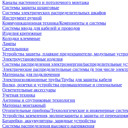
Каналы настенного и потолочного монтажа
Системы защиты шланговые
Системы электрических распределительных шкафов
Инструмент ручной
Коммуникационная техника/Компоненты и системы
Системы ввода для кабелей и проводов
Изделия крепежные
Колодки клеммные
Лампы
Светильники
Устройства защиты, плавкие предохранители, модульные устр
Электроустановочные изделия
Системы распределения электроэнергии/распределительные ус
Электрические распределительные системы (в том числе элект
Материалы для подключения
Электроизоляционные трубы/Трубы для защиты кабеля
Вилки, розетки и устройства промышленные и специальные
Осветительные аксессуары
Учетная техника
Антенны и спутниковые технологии
Материал монтажный
Отопительные приборы/Технологические и инженерные систе
Устройства заземления, молниезащиты и защиты от перенапря
Батарейки, аккумуляторы, зарядные устройства
Системы распределения высокого напряжения