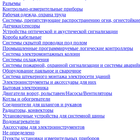
Разъемы
Контрольно-измерительные приборы
Рабочая одежда, охрана труда
Системы, препятствующие распространению огня, огнестойкие
Датчики/сенсоры
Устройства оптической и акустической сигнализации
Короба кабельные
Системы скрытой проводки под полом
Промышленные программируемые логические контроллеры
Система электромонтажных колонн
Системы охлаждения
Системы пожарной, охранной сигнализации и системы аварий
Оборудование паяльное и сварочное
Система штекерного монтажа электросети зданий
Электроинструменты и аксессуары для них
Бытовая электроника
Двигатели ворот, рольставен/Насосы/Вентиляторы
Котлы и обогреватели
Соединители для шлангов и рукавов
Радиаторы, конвекторы
Установочные устройства для системной шины
Водонагреватели
Аксессуары для электроинструментов
Не определено
Пункты установки измерительных приборов