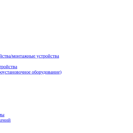
ойства/монтажные устройства
тройства
роустановочное оборудование)
мы
жений