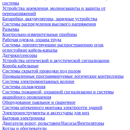
системы
Устройства заземления, молниезащиты и защиты от
перенапряжений
Батарейки, аккумуляторы, зарядные устройства
Системы распределения высокого напряжения
Разъемы
Контрольно-измерительные приборы
Рабочая одежда, охрана труда
Системы, препятствующие распространению огня,
огнестойкие кабель-каналы
Датчики/сенсоры
Устройства оптической и акустической сигнализации
Короба кабельные
Системы скрытой проводки под полом
Промышленные программируемые логические контроллеры
Система электромонтажных колонн
Системы охлаждения
Системы пожарной, охранной сигнализации и системы
аварийного оповещения
Оборудование паяльное и сварочное
Система штекерного монтажа электросети зданий
Электроинструменты и аксессуары для них
Бытовая электроника
Двигатели ворот, рольставен/Насосы/Вентиляторы
Котлы и обогреватели