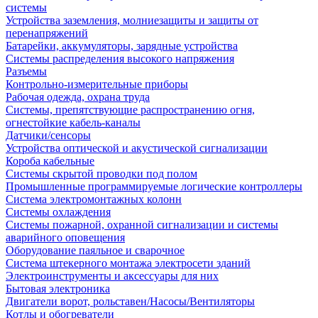
системы
Устройства заземления, молниезащиты и защиты от
перенапряжений
Батарейки, аккумуляторы, зарядные устройства
Системы распределения высокого напряжения
Разъемы
Контрольно-измерительные приборы
Рабочая одежда, охрана труда
Системы, препятствующие распространению огня,
огнестойкие кабель-каналы
Датчики/сенсоры
Устройства оптической и акустической сигнализации
Короба кабельные
Системы скрытой проводки под полом
Промышленные программируемые логические контроллеры
Система электромонтажных колонн
Системы охлаждения
Системы пожарной, охранной сигнализации и системы
аварийного оповещения
Оборудование паяльное и сварочное
Система штекерного монтажа электросети зданий
Электроинструменты и аксессуары для них
Бытовая электроника
Двигатели ворот, рольставен/Насосы/Вентиляторы
Котлы и обогреватели