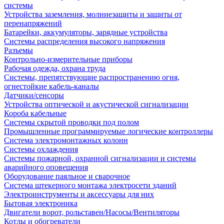
системы
Устройства заземления, молниезащиты и защиты от
перенапряжений
Батарейки, аккумуляторы, зарядные устройства
Системы распределения высокого напряжения
Разъемы
Контрольно-измерительные приборы
Рабочая одежда, охрана труда
Системы, препятствующие распространению огня,
огнестойкие кабель-каналы
Датчики/сенсоры
Устройства оптической и акустической сигнализации
Короба кабельные
Системы скрытой проводки под полом
Промышленные программируемые логические контроллеры
Система электромонтажных колонн
Системы охлаждения
Системы пожарной, охранной сигнализации и системы
аварийного оповещения
Оборудование паяльное и сварочное
Система штекерного монтажа электросети зданий
Электроинструменты и аксессуары для них
Бытовая электроника
Двигатели ворот, рольставен/Насосы/Вентиляторы
Котлы и обогреватели