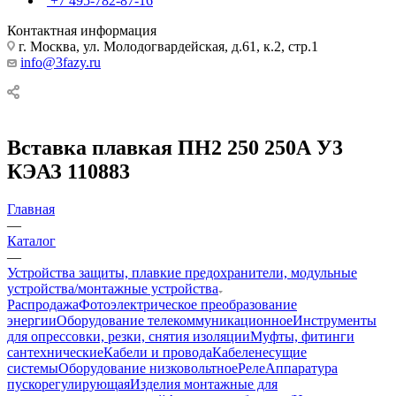
+7 495-782-87-16
Контактная информация
г. Москва, ул. Молодогвардейская, д.61, к.2, стр.1
info@3fazy.ru
Вставка плавкая ПН2 250 250А У3
КЭАЗ 110883
Главная
—
Каталог
—
Устройства защиты, плавкие предохранители, модульные
устройства/монтажные устройства
Распродажа
Фотоэлектрическое преобразование
энергии
Оборудование телекоммуникационное
Инструменты
для опрессовки, резки, снятия изоляции
Муфты, фитинги
сантехнические
Кабели и провода
Кабеленесущие
системы
Оборудование низковольтное
Реле
Аппаратура
пускорегулирующая
Изделия монтажные для