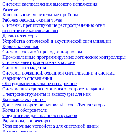
Системы распределения высокого напряжения
Разъемы
Контрольно-измерительные приборы
Рабочая одежда, охрана труда
Системы, препятствующие распространению огня,
огнестойкие кабель-каналы
Датчики/сенсоры
Устройства оптической и акустической сигнализации
Короба кабельные
Системы скрытой проводки под полом
Промышленные программируемые логические контроллеры
Система электромонтажных колонн
Системы охлаждения
Системы пожарной, охранной сигнализации и системы
аварийного оповещения
Оборудование паяльное и сварочное
Система штекерного монтажа электросети зданий
Электроинструменты и аксессуары для них
Бытовая электроника
Двигатели ворот, рольставен/Насосы/Вентиляторы
Котлы и обогреватели
Соединители для шлангов и рукавов
Радиаторы, конвекторы
Установочные устройства для системной шины
Водонагреватели