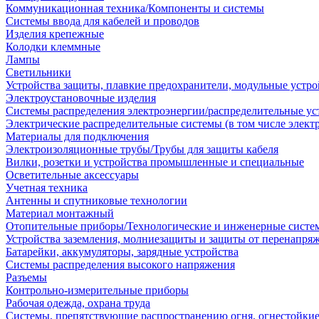
Коммуникационная техника/Компоненты и системы
Системы ввода для кабелей и проводов
Изделия крепежные
Колодки клеммные
Лампы
Светильники
Устройства защиты, плавкие предохранители, модульные устр
Электроустановочные изделия
Системы распределения электроэнергии/распределительные ус
Электрические распределительные системы (в том числе элект
Материалы для подключения
Электроизоляционные трубы/Трубы для защиты кабеля
Вилки, розетки и устройства промышленные и специальные
Осветительные аксессуары
Учетная техника
Антенны и спутниковые технологии
Материал монтажный
Отопительные приборы/Технологические и инженерные систе
Устройства заземления, молниезащиты и защиты от перенапря
Батарейки, аккумуляторы, зарядные устройства
Системы распределения высокого напряжения
Разъемы
Контрольно-измерительные приборы
Рабочая одежда, охрана труда
Системы, препятствующие распространению огня, огнестойкие