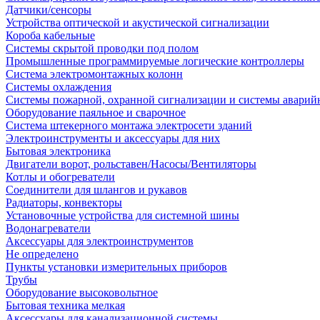
Датчики/сенсоры
Устройства оптической и акустической сигнализации
Короба кабельные
Системы скрытой проводки под полом
Промышленные программируемые логические контроллеры
Система электромонтажных колонн
Системы охлаждения
Системы пожарной, охранной сигнализации и системы аварий
Оборудование паяльное и сварочное
Система штекерного монтажа электросети зданий
Электроинструменты и аксессуары для них
Бытовая электроника
Двигатели ворот, рольставен/Насосы/Вентиляторы
Котлы и обогреватели
Соединители для шлангов и рукавов
Радиаторы, конвекторы
Установочные устройства для системной шины
Водонагреватели
Аксессуары для электроинструментов
Не определено
Пункты установки измерительных приборов
Трубы
Оборудование высоковольтное
Бытовая техника мелкая
Аксессуары для канализационной системы