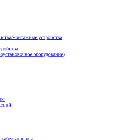
ойства/монтажные устройства
тройства
роустановочное оборудование)
мы
жений
 кабель-каналы