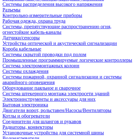
Системы распределения высокого напряжения
Разъемы
Контрольно-измерительные приборы
Рабочая одежда, охрана труда
Системы, препятствующие распространению огня,
огнестойкие кабель-каналы
Датчики/сенсоры
Устройства оптической и акустической сигнализации
Короба кабельные
Системы скрытой проводки под полом
Промышленные программируемые логические контроллеры
Система электромонтажных колонн
Системы охлаждения
Системы пожарной, охранной сигнализации и системы
аварийного оповещения
Оборудование паяльное и сварочное
Система штекерного монтажа электросети зданий
Электроинструменты и аксессуары для них
Бытовая электроника
Двигатели ворот, рольставен/Насосы/Вентиляторы
Котлы и обогреватели
Соединители для шлангов и рукавов
Радиаторы, конвекторы
Установочные устройства для системной шины
Водонагреватели