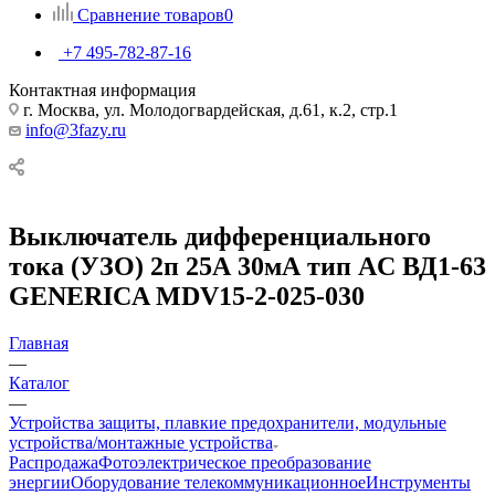
Сравнение товаров
0
+7 495-782-87-16
Контактная информация
г. Москва, ул. Молодогвардейская, д.61, к.2, стр.1
info@3fazy.ru
Выключатель дифференциального
тока (УЗО) 2п 25А 30мА тип AC ВД1-63
GENERICA MDV15-2-025-030
Главная
—
Каталог
—
Устройства защиты, плавкие предохранители, модульные
устройства/монтажные устройства
Распродажа
Фотоэлектрическое преобразование
энергии
Оборудование телекоммуникационное
Инструменты