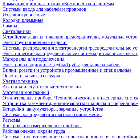
Коммуникационная техника/Компоненты и системы
Системы ввода для кабелей и проводов
Изделия крепежные
Колодки клеммные
Лампы
Светильники
Устройства защиты, плавкие предохранители, модульные устр
Электроустановочные изделия
Системы распределения электроэнергии/распределительные ус
Электрические распределительные системы (в том числе элект
Материалы для подключения
Электроизоляционные трубы/Трубы для защиты кабеля
Вилки, розетки и устройства промышленные и специальные
Осветительные аксессуары
Учетная техника
Антенны и спутниковые технологии
Материал монтажный
Отопительные приборы/Технологические и инженерные систе
Устройства заземления, молниезащиты и защиты от перенапря
Батарейки, аккумуляторы, зарядные устройства
Системы распределения высокого напряжения
Разъемы
Контрольно-измерительные приборы
Рабочая одежда, охрана труда
Системы, препятствующие распространению огня, огнестойкие