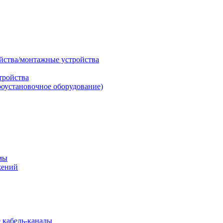
ойства/монтажные устройства
тройства
роустановочное оборудование)
мы
жений
 кабель-каналы