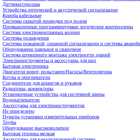
Датчики/сенсоры
Устройства оптической и акустической сигнализации
Короба кабельные
Системы скрытой проводки под полом
Промышленные программируемые логические контроллеры
Система электромонтажных колонн
Системы охлаждения
Системы пожарной, охранной сигнализации и системы аварий
Оборудование паяльное и сварочное
Система штекерного монтажа электросети зданий
Электроинструменты и аксессуары для них
Бытовая электроника
Двигатели ворот, рольставен/Насосы/Вентиляторы
Котлы и обогреватели
Соединители для шлангов и рукавов
Радиаторы, конвекторы
Установочные устройства для системной шины
Водонагреватели
Аксессуары для электроинструментов
Не определено
Пункты установки измерительных приборов
Трубы
Оборудование высоковольтное
Бытовая техника мелкая
Аксессуары для канализационной системы